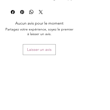
a beautiful addition to your ephemera
collection and perfect for adorning your
journals, cards or scrapbooks
Aucun avis pour le moment
Partagez votre expérience, soyez le premier
à laisser un avis.
Laisser un avis