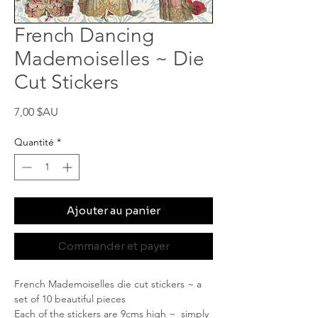
French Dancing
Mademoiselles ~ Die
Cut Stickers
Prix
7,00 $AU
Quantité
*
Ajouter au panier
Commander et payer
French Mademoiselles die cut stickers ~ a
set of 10 beautiful pieces
Each of the stickers are 9cms high ~ simply